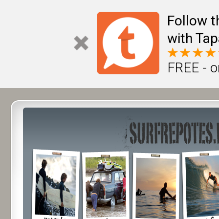
Follow t
with Tap
FREE - o