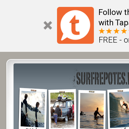
Follow t
with Tap
FREE - o