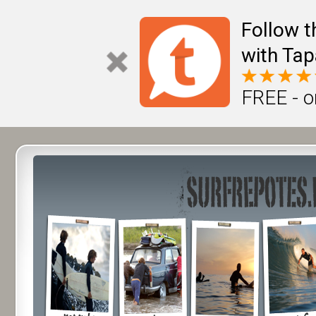
Follow t
with Tap
FREE - o