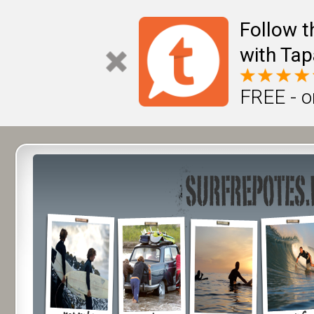
Follow t
with Tap
FREE - o