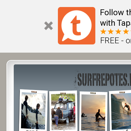
Follow t
with Tap
FREE - o