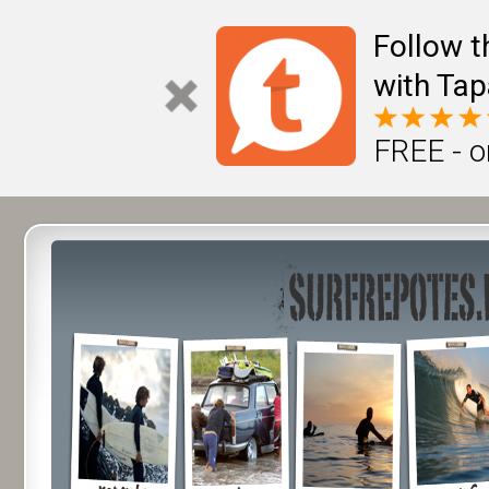
Follow t
with Tap
FREE - o