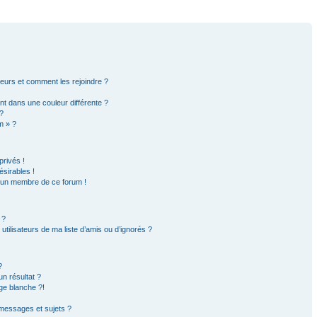
ateurs et comment les rejoindre ?
t dans une couleur différente ?
?
m » ?
rivés !
sirables !
d’un membre de ce forum !
 ?
tilisateurs de ma liste d’amis ou d’ignorés ?
?
n résultat ?
ge blanche ?!
messages et sujets ?