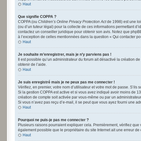
Haut
Que signifie COPPA ?
COPPA (ou
Children’s Online Privacy Protection Act
de 1998) est une loi
(ou d’un tuteur légal) pour la collecte de ces informations permettant d’
contactez un conseiller juridique pour obtenir son avis. Notez que phpBB
à l’exception de celles mentionnées dans la question « Qui contacter po
Haut
Je souhaite m’enregistrer, mais je n’y parviens pas !
Il est possible qu’un administrateur du forum ait désactivé la création d
obtenir de l’aide.
Haut
Je suis enregistré mais je ne peux pas me connecter !
Vérifiez, en premier, votre nom d’utilisateur et votre mot de passe. S’ils so
Si la gestion COPPA est active et si vous avez indiqué avoir moins de 13
création de compte soit activée par vous-même ou par un administrateur a
Si vous n’avez pas reçu d’e-mail, il se peut que vous ayez fourni une adre
Haut
Pourquoi ne puis-je pas me connecter ?
Plusieurs raisons pourraient expliquer cela. Premièrement, vérifiez que vo
également possible que le propriétaire du site Internet ait une erreur de c
Haut