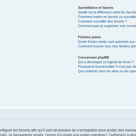
Surveillance et favoris
Quelle est la différence entre les favoris
Comment mettre en favoris ou surveille
Comment surveiller des forums ?
Comment puis-je supprimer mes surveil
Fichiers joints
Quels fichiers joints sont autorisés sur
Comment trouver tous mes fichiers join
Concernant phpBB
Qui a développé ce logiciel de forum ?
Pourquoi la fonctionnalité X n’est pas di
Qui contacter pour les abus ou les que
nfiguré les forums afin qu’il soit nécessaire de s’enregistrer pour poster des messa
és, la messagerie privée, l’envoi d’e-mails aux autres membres, l’adhésion à des 