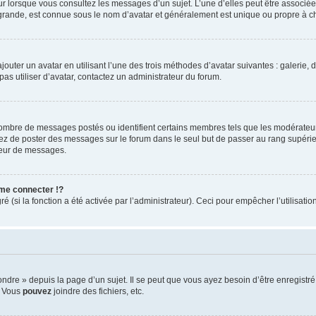
eur lorsque vous consultez les messages d’un sujet. L’une d’elles peut être associé
 grande, est connue sous le nom d’avatar et généralement est unique ou propre à
jouter un avatar en utilisant l’une des trois méthodes d’avatar suivantes : galerie, 
pas utiliser d’avatar, contactez un administrateur du forum.
 nombre de messages postés ou identifient certains membres tels que les modérateu
vitez de poster des messages sur le forum dans le seul but de passer au rang supérie
teur de messages.
me connecter !?
(si la fonction a été activée par l’administrateur). Ceci pour empêcher l’utilisation 
re » depuis la page d’un sujet. Il se peut que vous ayez besoin d’être enregistré 
, Vous
pouvez
joindre des fichiers, etc.