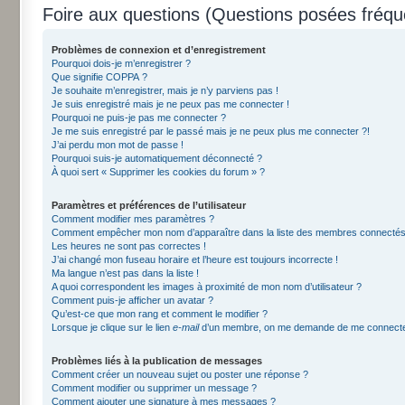
Foire aux questions (Questions posées fré
Problèmes de connexion et d’enregistrement
Pourquoi dois-je m’enregistrer ?
Que signifie COPPA ?
Je souhaite m’enregistrer, mais je n’y parviens pas !
Je suis enregistré mais je ne peux pas me connecter !
Pourquoi ne puis-je pas me connecter ?
Je me suis enregistré par le passé mais je ne peux plus me connecter ?!
J’ai perdu mon mot de passe !
Pourquoi suis-je automatiquement déconnecté ?
À quoi sert « Supprimer les cookies du forum » ?
Paramètres et préférences de l’utilisateur
Comment modifier mes paramètres ?
Comment empêcher mon nom d’apparaître dans la liste des membres connectés
Les heures ne sont pas correctes !
J’ai changé mon fuseau horaire et l’heure est toujours incorrecte !
Ma langue n’est pas dans la liste !
A quoi correspondent les images à proximité de mon nom d’utilisateur ?
Comment puis-je afficher un avatar ?
Qu’est-ce que mon rang et comment le modifier ?
Lorsque je clique sur le lien
e-mail
d’un membre, on me demande de me connecte
Problèmes liés à la publication de messages
Comment créer un nouveau sujet ou poster une réponse ?
Comment modifier ou supprimer un message ?
Comment ajouter une signature à mes messages ?