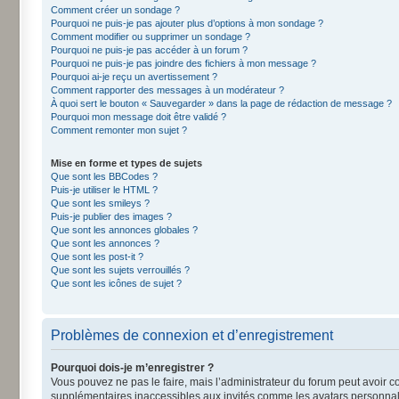
Comment créer un sondage ?
Pourquoi ne puis-je pas ajouter plus d’options à mon sondage ?
Comment modifier ou supprimer un sondage ?
Pourquoi ne puis-je pas accéder à un forum ?
Pourquoi ne puis-je pas joindre des fichiers à mon message ?
Pourquoi ai-je reçu un avertissement ?
Comment rapporter des messages à un modérateur ?
À quoi sert le bouton « Sauvegarder » dans la page de rédaction de message ?
Pourquoi mon message doit être validé ?
Comment remonter mon sujet ?
Mise en forme et types de sujets
Que sont les BBCodes ?
Puis-je utiliser le HTML ?
Que sont les smileys ?
Puis-je publier des images ?
Que sont les annonces globales ?
Que sont les annonces ?
Que sont les post-it ?
Que sont les sujets verrouillés ?
Que sont les icônes de sujet ?
Problèmes de connexion et d’enregistrement
Pourquoi dois-je m’enregistrer ?
Vous pouvez ne pas le faire, mais l’administrateur du forum peut avoir co
supplémentaires inaccessibles aux invités comme les avatars personnalis