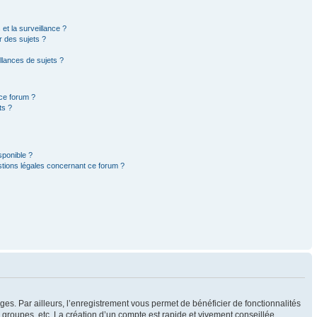
 et la surveillance ?
r des sujets ?
lances de sujets ?
 ce forum ?
ts ?
sponible ?
stions légales concernant ce forum ?
ges. Par ailleurs, l’enregistrement vous permet de bénéficier de fonctionnalités
groupes, etc. La création d’un compte est rapide et vivement conseillée.