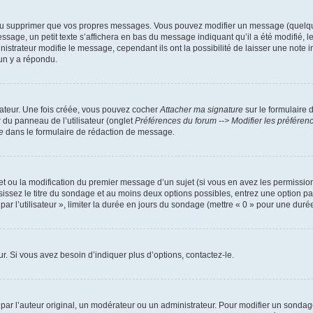
ou supprimer que vos propres messages. Vous pouvez modifier un message (quelquef
, un petit texte s’affichera en bas du message indiquant qu’il a été modifié, le no
trateur modifie le message, cependant ils ont la possibilité de laisser une note ind
un y a répondu.
sateur. Une fois créée, vous pouvez cocher
Attacher ma signature
sur le formulaire 
r du panneau de l’utilisateur (onglet
Préférences du forum --> Modifier les préfére
e
dans le formulaire de rédaction de message.
jet ou la modification du premier message d’un sujet (si vous en avez les permission
sissez le titre du sondage et au moins deux options possibles, entrez une option 
ar l’utilisateur », limiter la durée en jours du sondage (mettre « 0 » pour une durée i
. Si vous avez besoin d’indiquer plus d’options, contactez-le.
r l’auteur original, un modérateur ou un administrateur. Pour modifier un sondage