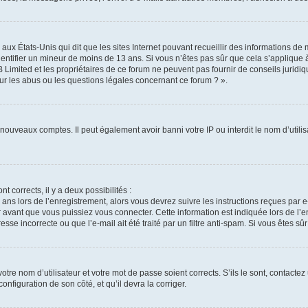
 aux États-Unis qui dit que les sites Internet pouvant recueillir des informations d
identifier un mineur de moins de 13 ans. Si vous n’êtes pas sûr que cela s’applique 
 Limited et les propriétaires de ce forum ne peuvent pas fournir de conseils juridiq
ur les abus ou les questions légales concernant ce forum ? ».
e nouveaux comptes. Il peut également avoir banni votre IP ou interdit le nom d’util
nt corrects, il y a deux possibilités :
 ans lors de l’enregistrement, alors vous devrez suivre les instructions reçues par
vant que vous puissiez vous connecter. Cette information est indiquée lors de l’en
sse incorrecte ou que l’e-mail ait été traité par un filtre anti-spam. Si vous êtes sû
tre nom d’utilisateur et votre mot de passe soient corrects. S’ils le sont, contactez
onfiguration de son côté, et qu’il devra la corriger.