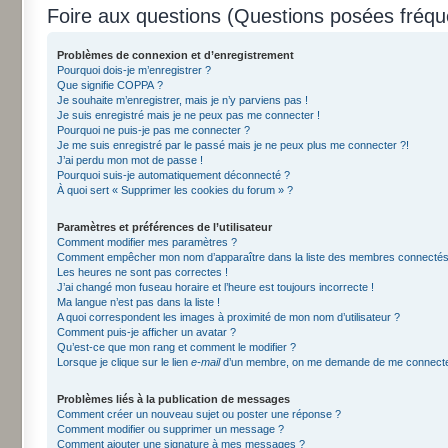
Foire aux questions (Questions posées fré
Problèmes de connexion et d’enregistrement
Pourquoi dois-je m’enregistrer ?
Que signifie COPPA ?
Je souhaite m’enregistrer, mais je n’y parviens pas !
Je suis enregistré mais je ne peux pas me connecter !
Pourquoi ne puis-je pas me connecter ?
Je me suis enregistré par le passé mais je ne peux plus me connecter ?!
J’ai perdu mon mot de passe !
Pourquoi suis-je automatiquement déconnecté ?
À quoi sert « Supprimer les cookies du forum » ?
Paramètres et préférences de l’utilisateur
Comment modifier mes paramètres ?
Comment empêcher mon nom d’apparaître dans la liste des membres connectés
Les heures ne sont pas correctes !
J’ai changé mon fuseau horaire et l’heure est toujours incorrecte !
Ma langue n’est pas dans la liste !
A quoi correspondent les images à proximité de mon nom d’utilisateur ?
Comment puis-je afficher un avatar ?
Qu’est-ce que mon rang et comment le modifier ?
Lorsque je clique sur le lien
e-mail
d’un membre, on me demande de me connecte
Problèmes liés à la publication de messages
Comment créer un nouveau sujet ou poster une réponse ?
Comment modifier ou supprimer un message ?
Comment ajouter une signature à mes messages ?