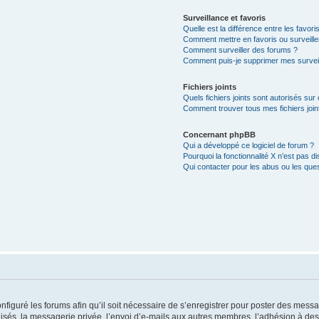
Surveillance et favoris
Quelle est la différence entre les favoris
Comment mettre en favoris ou surveille
Comment surveiller des forums ?
Comment puis-je supprimer mes surveil
Fichiers joints
Quels fichiers joints sont autorisés sur
Comment trouver tous mes fichiers join
Concernant phpBB
Qui a développé ce logiciel de forum ?
Pourquoi la fonctionnalité X n’est pas di
Qui contacter pour les abus ou les que
nfiguré les forums afin qu’il soit nécessaire de s’enregistrer pour poster des messa
és, la messagerie privée, l’envoi d’e-mails aux autres membres, l’adhésion à des 