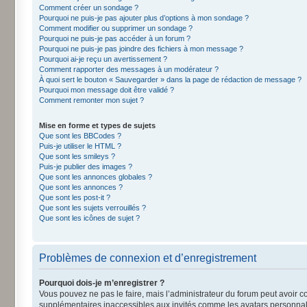
Comment créer un sondage ?
Pourquoi ne puis-je pas ajouter plus d’options à mon sondage ?
Comment modifier ou supprimer un sondage ?
Pourquoi ne puis-je pas accéder à un forum ?
Pourquoi ne puis-je pas joindre des fichiers à mon message ?
Pourquoi ai-je reçu un avertissement ?
Comment rapporter des messages à un modérateur ?
À quoi sert le bouton « Sauvegarder » dans la page de rédaction de message ?
Pourquoi mon message doit être validé ?
Comment remonter mon sujet ?
Mise en forme et types de sujets
Que sont les BBCodes ?
Puis-je utiliser le HTML ?
Que sont les smileys ?
Puis-je publier des images ?
Que sont les annonces globales ?
Que sont les annonces ?
Que sont les post-it ?
Que sont les sujets verrouillés ?
Que sont les icônes de sujet ?
Problèmes de connexion et d’enregistrement
Pourquoi dois-je m’enregistrer ?
Vous pouvez ne pas le faire, mais l’administrateur du forum peut avoir co
supplémentaires inaccessibles aux invités comme les avatars personnalis