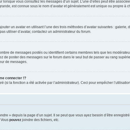
eur lorsque vous consultez les messages d’un sujet. L’une d’elles peut être associé
 grande, est connue sous le nom d’avatar et généralement est unique ou propre à
jouter un avatar en utilisant l’une des trois méthodes d’avatar suivantes : galerie, 
pas utiliser d’avatar, contactez un administrateur du forum.
 nombre de messages postés ou identifient certains membres tels que les modérateu
vitez de poster des messages sur le forum dans le seul but de passer au rang supérie
teur de messages.
me connecter !?
(si la fonction a été activée par l’administrateur). Ceci pour empêcher l’utilisation 
re » depuis la page d’un sujet. Il se peut que vous ayez besoin d’être enregistré 
, Vous
pouvez
joindre des fichiers, etc.