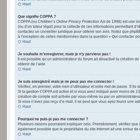
Haut
Que signifie COPPA ?
COPPA (ou
Children’s Online Privacy Protection Act
de 1998) est une loi
(ou d’un tuteur légal) pour la collecte de ces informations permettant d’
contactez un conseiller juridique pour obtenir son avis. Notez que phpBB
à l’exception de celles mentionnées dans la question « Qui contacter po
Haut
Je souhaite m’enregistrer, mais je n’y parviens pas !
Il est possible qu’un administrateur du forum ait désactivé la création d
obtenir de l’aide.
Haut
Je suis enregistré mais je ne peux pas me connecter !
Vérifiez, en premier, votre nom d’utilisateur et votre mot de passe. S’ils so
Si la gestion COPPA est active et si vous avez indiqué avoir moins de 13
création de compte soit activée par vous-même ou par un administrateur a
Si vous n’avez pas reçu d’e-mail, il se peut que vous ayez fourni une adre
Haut
Pourquoi ne puis-je pas me connecter ?
Plusieurs raisons pourraient expliquer cela. Premièrement, vérifiez que vo
également possible que le propriétaire du site Internet ait une erreur de c
Haut