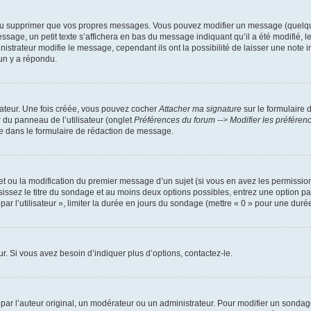
ou supprimer que vos propres messages. Vous pouvez modifier un message (quelquef
, un petit texte s’affichera en bas du message indiquant qu’il a été modifié, le no
trateur modifie le message, cependant ils ont la possibilité de laisser une note ind
un y a répondu.
sateur. Une fois créée, vous pouvez cocher
Attacher ma signature
sur le formulaire 
r du panneau de l’utilisateur (onglet
Préférences du forum --> Modifier les préfére
e
dans le formulaire de rédaction de message.
jet ou la modification du premier message d’un sujet (si vous en avez les permission
sissez le titre du sondage et au moins deux options possibles, entrez une option 
ar l’utilisateur », limiter la durée en jours du sondage (mettre « 0 » pour une durée i
. Si vous avez besoin d’indiquer plus d’options, contactez-le.
r l’auteur original, un modérateur ou un administrateur. Pour modifier un sondage