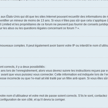
 aux États-Unis qui dit que les sites Internet pouvant recueillir des informations d
identifier un mineur de moins de 13 ans. Si vous n’êtes pas sûr que cela s’applique 
 Limited et les propriétaires de ce forum ne peuvent pas fournir de conseils juridiq
ur les abus ou les questions légales concernant ce forum ? ».
e nouveaux comptes. Il peut également avoir banni votre IP ou interdit le nom d’util
nt corrects, il y a deux possibilités :
 ans lors de l’enregistrement, alors vous devrez suivre les instructions reçues par
vant que vous puissiez vous connecter. Cette information est indiquée lors de l’en
sse incorrecte ou que l’e-mail ait été traité par un filtre anti-spam. Si vous êtes sû
tre nom d’utilisateur et votre mot de passe soient corrects. S’ils le sont, contactez
onfiguration de son côté, et qu’il devra la corriger.