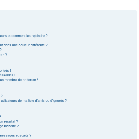
ateurs et comment les rejoindre ?
t dans une couleur différente ?
?
m » ?
rivés !
sirables !
d’un membre de ce forum !
 ?
tilisateurs de ma liste d’amis ou d’ignorés ?
?
n résultat ?
ge blanche ?!
messages et sujets ?