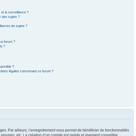
 et la surveillance ?
r des sujets ?
lances de sujets ?
 ce forum ?
ts ?
sponible ?
stions légales concernant ce forum ?
ges. Par ailleurs, l’enregistrement vous permet de bénéficier de fonctionnalités
groupes, etc. La création d’un compte est rapide et vivement conseillée.