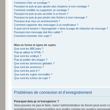
Comment créer un sondage ?
Pourquoi ne puis-je pas ajouter plus d’options à mon sondage ?
Comment modifier ou supprimer un sondage ?
Pourquoi ne puis-je pas accéder à un forum ?
Pourquoi ne puis-je pas joindre des fichiers à mon message ?
Pourquoi ai-je reçu un avertissement ?
Comment rapporter des messages à un modérateur ?
À quoi sert le bouton « Sauvegarder » dans la page de rédaction de message ?
Pourquoi mon message doit être validé ?
Comment remonter mon sujet ?
Mise en forme et types de sujets
Que sont les BBCodes ?
Puis-je utiliser le HTML ?
Que sont les smileys ?
Puis-je publier des images ?
Que sont les annonces globales ?
Que sont les annonces ?
Que sont les post-it ?
Que sont les sujets verrouillés ?
Que sont les icônes de sujet ?
Problèmes de connexion et d’enregistrement
Pourquoi dois-je m’enregistrer ?
Vous pouvez ne pas le faire, mais l’administrateur du forum peut avoir co
supplémentaires inaccessibles aux invités comme les avatars personnalis