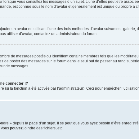
eur lorsque vous consultez les messages d’un sujet. L’une d’elles peut être associé
 grande, est connue sous le nom d’avatar et généralement est unique ou propre à
jouter un avatar en utilisant l’une des trois méthodes d’avatar suivantes : galerie, 
pas utiliser d’avatar, contactez un administrateur du forum.
 nombre de messages postés ou identifient certains membres tels que les modérateu
vitez de poster des messages sur le forum dans le seul but de passer au rang supérie
teur de messages.
me connecter !?
(si la fonction a été activée par l’administrateur). Ceci pour empêcher l’utilisation 
re » depuis la page d’un sujet. Il se peut que vous ayez besoin d’être enregistré 
, Vous
pouvez
joindre des fichiers, etc.