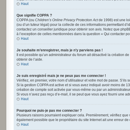
Haut
Que signifie COPPA ?
COPPA (ou
Children’s Online Privacy Protection Act
de 1998) est une loi
(ou d’un tuteur légal) pour la collecte de ces informations permettant d’
contactez un conseiller juridique pour obtenir son avis. Notez que phpBB
à l’exception de celles mentionnées dans la question « Qui contacter po
Haut
Je souhaite m’enregistrer, mais je n’y parviens pas !
Il est possible qu’un administrateur du forum ait désactivé la création d
obtenir de l’aide.
Haut
Je suis enregistré mais je ne peux pas me connecter !
Vérifiez, en premier, votre nom d’utilisateur et votre mot de passe. S’ils so
Si la gestion COPPA est active et si vous avez indiqué avoir moins de 13
création de compte soit activée par vous-même ou par un administrateur a
Si vous n’avez pas reçu d’e-mail, il se peut que vous ayez fourni une adre
Haut
Pourquoi ne puis-je pas me connecter ?
Plusieurs raisons pourraient expliquer cela. Premièrement, vérifiez que vo
également possible que le propriétaire du site Internet ait une erreur de c
Haut