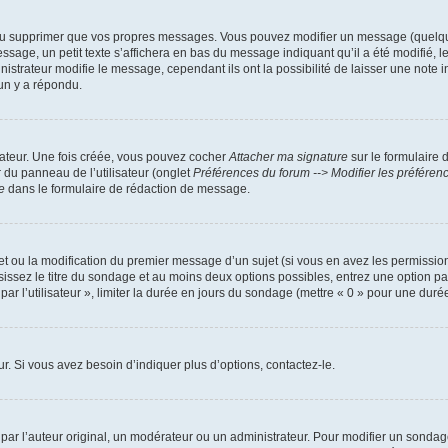
ou supprimer que vos propres messages. Vous pouvez modifier un message (quelquef
, un petit texte s’affichera en bas du message indiquant qu’il a été modifié, le no
trateur modifie le message, cependant ils ont la possibilité de laisser une note ind
un y a répondu.
sateur. Une fois créée, vous pouvez cocher
Attacher ma signature
sur le formulaire 
r du panneau de l’utilisateur (onglet
Préférences du forum --> Modifier les préfére
e
dans le formulaire de rédaction de message.
jet ou la modification du premier message d’un sujet (si vous en avez les permission
sissez le titre du sondage et au moins deux options possibles, entrez une option 
ar l’utilisateur », limiter la durée en jours du sondage (mettre « 0 » pour une durée i
. Si vous avez besoin d’indiquer plus d’options, contactez-le.
r l’auteur original, un modérateur ou un administrateur. Pour modifier un sondage