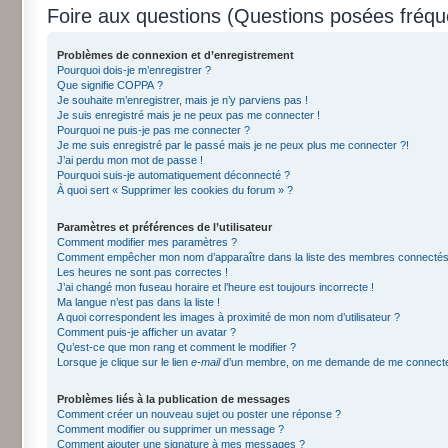
Foire aux questions (Questions posées fré
Problèmes de connexion et d’enregistrement
Pourquoi dois-je m’enregistrer ?
Que signifie COPPA ?
Je souhaite m’enregistrer, mais je n’y parviens pas !
Je suis enregistré mais je ne peux pas me connecter !
Pourquoi ne puis-je pas me connecter ?
Je me suis enregistré par le passé mais je ne peux plus me connecter ?!
J’ai perdu mon mot de passe !
Pourquoi suis-je automatiquement déconnecté ?
À quoi sert « Supprimer les cookies du forum » ?
Paramètres et préférences de l’utilisateur
Comment modifier mes paramètres ?
Comment empêcher mon nom d’apparaître dans la liste des membres connectés
Les heures ne sont pas correctes !
J’ai changé mon fuseau horaire et l’heure est toujours incorrecte !
Ma langue n’est pas dans la liste !
A quoi correspondent les images à proximité de mon nom d’utilisateur ?
Comment puis-je afficher un avatar ?
Qu’est-ce que mon rang et comment le modifier ?
Lorsque je clique sur le lien
e-mail
d’un membre, on me demande de me connecte
Problèmes liés à la publication de messages
Comment créer un nouveau sujet ou poster une réponse ?
Comment modifier ou supprimer un message ?
Comment ajouter une signature à mes messages ?