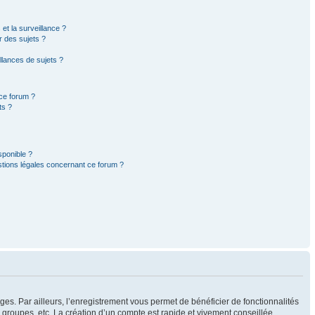
 et la surveillance ?
r des sujets ?
lances de sujets ?
 ce forum ?
ts ?
sponible ?
stions légales concernant ce forum ?
ges. Par ailleurs, l’enregistrement vous permet de bénéficier de fonctionnalités
groupes, etc. La création d’un compte est rapide et vivement conseillée.