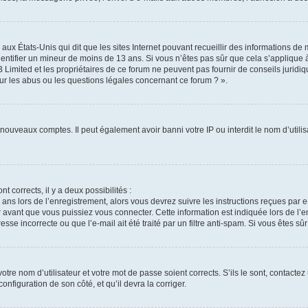
 aux États-Unis qui dit que les sites Internet pouvant recueillir des informations d
identifier un mineur de moins de 13 ans. Si vous n’êtes pas sûr que cela s’applique 
 Limited et les propriétaires de ce forum ne peuvent pas fournir de conseils juridiq
ur les abus ou les questions légales concernant ce forum ? ».
e nouveaux comptes. Il peut également avoir banni votre IP ou interdit le nom d’util
nt corrects, il y a deux possibilités :
 ans lors de l’enregistrement, alors vous devrez suivre les instructions reçues par
vant que vous puissiez vous connecter. Cette information est indiquée lors de l’en
sse incorrecte ou que l’e-mail ait été traité par un filtre anti-spam. Si vous êtes sû
tre nom d’utilisateur et votre mot de passe soient corrects. S’ils le sont, contactez
onfiguration de son côté, et qu’il devra la corriger.