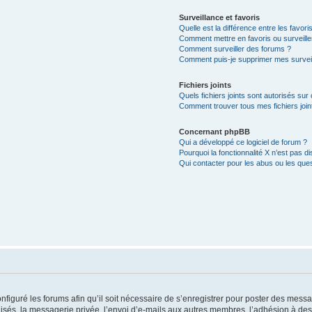
Surveillance et favoris
Quelle est la différence entre les favoris
Comment mettre en favoris ou surveille
Comment surveiller des forums ?
Comment puis-je supprimer mes surveil
Fichiers joints
Quels fichiers joints sont autorisés sur
Comment trouver tous mes fichiers join
Concernant phpBB
Qui a développé ce logiciel de forum ?
Pourquoi la fonctionnalité X n’est pas di
Qui contacter pour les abus ou les que
nfiguré les forums afin qu’il soit nécessaire de s’enregistrer pour poster des messa
és, la messagerie privée, l’envoi d’e-mails aux autres membres, l’adhésion à des 