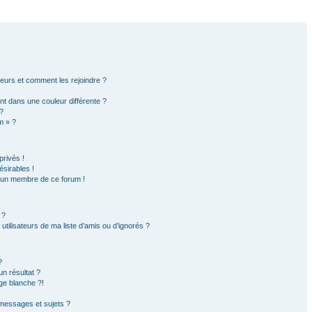
ateurs et comment les rejoindre ?
t dans une couleur différente ?
?
m » ?
rivés !
sirables !
d’un membre de ce forum !
 ?
tilisateurs de ma liste d’amis ou d’ignorés ?
?
n résultat ?
ge blanche ?!
messages et sujets ?