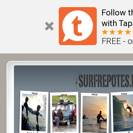
Follow t
with Tap
FREE - o