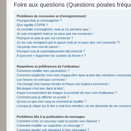
Foire aux questions (Questions posées fré
Problèmes de connexion et d’enregistrement
Pourquoi dois-je m’enregistrer ?
Que signifie COPPA ?
Je souhaite m’enregistrer, mais je n’y parviens pas !
Je suis enregistré mais je ne peux pas me connecter !
Pourquoi ne puis-je pas me connecter ?
Je me suis enregistré par le passé mais je ne peux plus me connecter ?!
J’ai perdu mon mot de passe !
Pourquoi suis-je automatiquement déconnecté ?
À quoi sert « Supprimer les cookies du forum » ?
Paramètres et préférences de l’utilisateur
Comment modifier mes paramètres ?
Comment empêcher mon nom d’apparaître dans la liste des membres connectés
Les heures ne sont pas correctes !
J’ai changé mon fuseau horaire et l’heure est toujours incorrecte !
Ma langue n’est pas dans la liste !
A quoi correspondent les images à proximité de mon nom d’utilisateur ?
Comment puis-je afficher un avatar ?
Qu’est-ce que mon rang et comment le modifier ?
Lorsque je clique sur le lien
e-mail
d’un membre, on me demande de me connecte
Problèmes liés à la publication de messages
Comment créer un nouveau sujet ou poster une réponse ?
Comment modifier ou supprimer un message ?
Comment ajouter une signature à mes messages ?