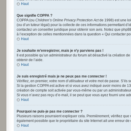
Haut
Que signifie COPPA ?
COPPA (ou
Children’s Online Privacy Protection Act
de 1998) est une loi
(ou d’un tuteur légal) pour la collecte de ces informations permettant d’
contactez un conseiller juridique pour obtenir son avis. Notez que phpBB
à l’exception de celles mentionnées dans la question « Qui contacter po
Haut
Je souhaite m’enregistrer, mais je n’y parviens pas !
Il est possible qu’un administrateur du forum ait désactivé la création d
obtenir de l’aide.
Haut
Je suis enregistré mais je ne peux pas me connecter !
Vérifiez, en premier, votre nom d’utilisateur et votre mot de passe. S’ils so
Si la gestion COPPA est active et si vous avez indiqué avoir moins de 13
création de compte soit activée par vous-même ou par un administrateur a
Si vous n’avez pas reçu d’e-mail, il se peut que vous ayez fourni une adre
Haut
Pourquoi ne puis-je pas me connecter ?
Plusieurs raisons pourraient expliquer cela. Premièrement, vérifiez que vo
également possible que le propriétaire du site Internet ait une erreur de c
Haut