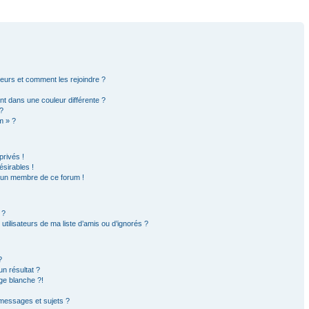
ateurs et comment les rejoindre ?
t dans une couleur différente ?
?
m » ?
rivés !
sirables !
d’un membre de ce forum !
 ?
tilisateurs de ma liste d’amis ou d’ignorés ?
?
n résultat ?
ge blanche ?!
messages et sujets ?