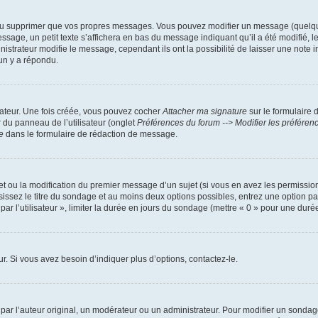
ou supprimer que vos propres messages. Vous pouvez modifier un message (quelquef
, un petit texte s’affichera en bas du message indiquant qu’il a été modifié, le no
trateur modifie le message, cependant ils ont la possibilité de laisser une note ind
un y a répondu.
sateur. Une fois créée, vous pouvez cocher
Attacher ma signature
sur le formulaire 
r du panneau de l’utilisateur (onglet
Préférences du forum --> Modifier les préfére
e
dans le formulaire de rédaction de message.
jet ou la modification du premier message d’un sujet (si vous en avez les permission
sissez le titre du sondage et au moins deux options possibles, entrez une option 
ar l’utilisateur », limiter la durée en jours du sondage (mettre « 0 » pour une durée i
. Si vous avez besoin d’indiquer plus d’options, contactez-le.
r l’auteur original, un modérateur ou un administrateur. Pour modifier un sondage