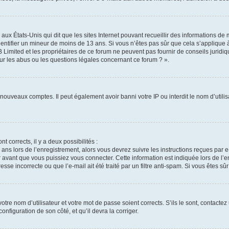
 aux États-Unis qui dit que les sites Internet pouvant recueillir des informations d
identifier un mineur de moins de 13 ans. Si vous n’êtes pas sûr que cela s’applique 
 Limited et les propriétaires de ce forum ne peuvent pas fournir de conseils juridiq
ur les abus ou les questions légales concernant ce forum ? ».
e nouveaux comptes. Il peut également avoir banni votre IP ou interdit le nom d’util
nt corrects, il y a deux possibilités :
 ans lors de l’enregistrement, alors vous devrez suivre les instructions reçues par
vant que vous puissiez vous connecter. Cette information est indiquée lors de l’en
sse incorrecte ou que l’e-mail ait été traité par un filtre anti-spam. Si vous êtes sû
tre nom d’utilisateur et votre mot de passe soient corrects. S’ils le sont, contactez
onfiguration de son côté, et qu’il devra la corriger.