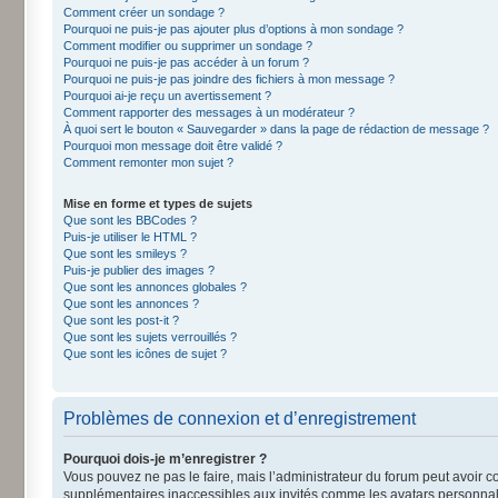
Comment créer un sondage ?
Pourquoi ne puis-je pas ajouter plus d’options à mon sondage ?
Comment modifier ou supprimer un sondage ?
Pourquoi ne puis-je pas accéder à un forum ?
Pourquoi ne puis-je pas joindre des fichiers à mon message ?
Pourquoi ai-je reçu un avertissement ?
Comment rapporter des messages à un modérateur ?
À quoi sert le bouton « Sauvegarder » dans la page de rédaction de message ?
Pourquoi mon message doit être validé ?
Comment remonter mon sujet ?
Mise en forme et types de sujets
Que sont les BBCodes ?
Puis-je utiliser le HTML ?
Que sont les smileys ?
Puis-je publier des images ?
Que sont les annonces globales ?
Que sont les annonces ?
Que sont les post-it ?
Que sont les sujets verrouillés ?
Que sont les icônes de sujet ?
Problèmes de connexion et d’enregistrement
Pourquoi dois-je m’enregistrer ?
Vous pouvez ne pas le faire, mais l’administrateur du forum peut avoir co
supplémentaires inaccessibles aux invités comme les avatars personnalis