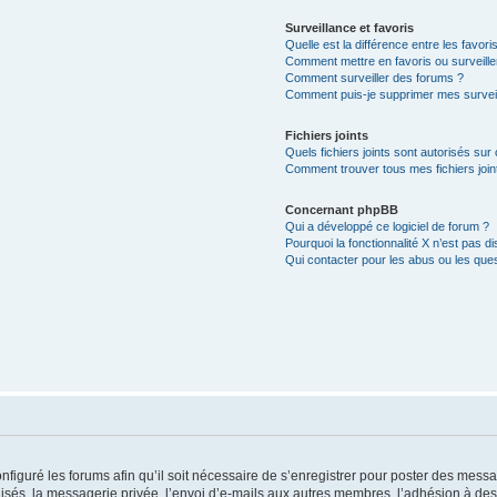
Surveillance et favoris
Quelle est la différence entre les favoris
Comment mettre en favoris ou surveille
Comment surveiller des forums ?
Comment puis-je supprimer mes surveil
Fichiers joints
Quels fichiers joints sont autorisés sur
Comment trouver tous mes fichiers join
Concernant phpBB
Qui a développé ce logiciel de forum ?
Pourquoi la fonctionnalité X n’est pas di
Qui contacter pour les abus ou les que
nfiguré les forums afin qu’il soit nécessaire de s’enregistrer pour poster des messa
és, la messagerie privée, l’envoi d’e-mails aux autres membres, l’adhésion à des 