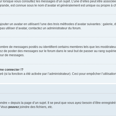
eur lorsque vous consultez les messages d’un sujet. L’une d’elles peut être associé
 grande, est connue sous le nom d’avatar et généralement est unique ou propre à
jouter un avatar en utilisant l’une des trois méthodes d’avatar suivantes : galerie, 
pas utiliser d’avatar, contactez un administrateur du forum.
 nombre de messages postés ou identifient certains membres tels que les modérateu
vitez de poster des messages sur le forum dans le seul but de passer au rang supérie
teur de messages.
me connecter !?
(si la fonction a été activée par l’administrateur). Ceci pour empêcher l’utilisation 
re » depuis la page d’un sujet. Il se peut que vous ayez besoin d’être enregistré 
, Vous
pouvez
joindre des fichiers, etc.