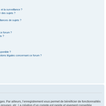
 et la surveillance ?
r des sujets ?
lances de sujets ?
 ce forum ?
ts ?
sponible ?
stions légales concernant ce forum ?
ges. Par ailleurs, l’enregistrement vous permet de bénéficier de fonctionnalités
groupes, etc. La création d’un compte est rapide et vivement conseillée.