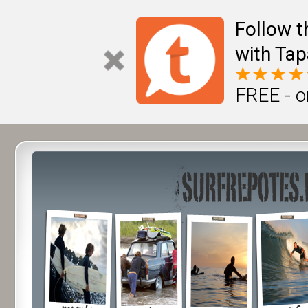
Follow t
with Tap
FREE - o