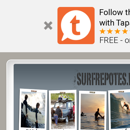
Follow t
with Tap
FREE - o