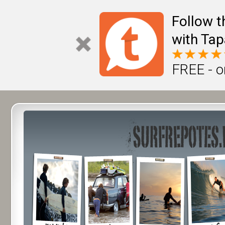
Follow t
with Tap
FREE - o