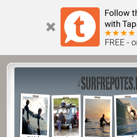
Follow t
with Tap
FREE - o