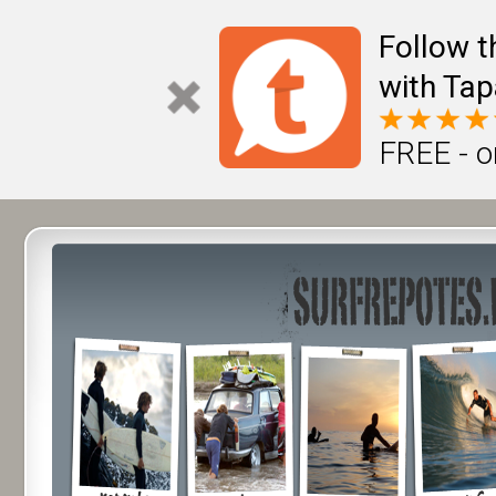
Follow t
with Tap
FREE - o