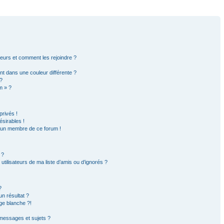
ateurs et comment les rejoindre ?
t dans une couleur différente ?
?
m » ?
rivés !
sirables !
d’un membre de ce forum !
 ?
tilisateurs de ma liste d’amis ou d’ignorés ?
?
n résultat ?
ge blanche ?!
messages et sujets ?