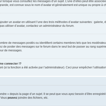
eur lorsque vous consultez les messages d’un sujet. L’une d’elles peut être associé
 grande, est connue sous le nom d’avatar et généralement est unique ou propre à
jouter un avatar en utilisant l’une des trois méthodes d’avatar suivantes : galerie, 
pas utiliser d’avatar, contactez un administrateur du forum.
 nombre de messages postés ou identifient certains membres tels que les modérateu
vitez de poster des messages sur le forum dans le seul but de passer au rang supérie
teur de messages.
me connecter !?
(si la fonction a été activée par l’administrateur). Ceci pour empêcher l’utilisation 
re » depuis la page d’un sujet. Il se peut que vous ayez besoin d’être enregistré 
, Vous
pouvez
joindre des fichiers, etc.