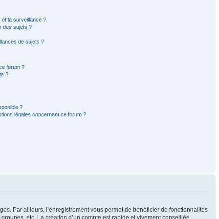
 et la surveillance ?
r des sujets ?
lances de sujets ?
 ce forum ?
ts ?
sponible ?
stions légales concernant ce forum ?
ges. Par ailleurs, l’enregistrement vous permet de bénéficier de fonctionnalités
groupes, etc. La création d’un compte est rapide et vivement conseillée.