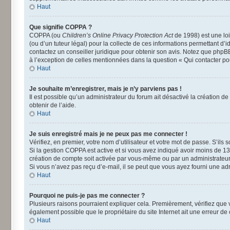
Haut
Que signifie COPPA ?
COPPA (ou
Children’s Online Privacy Protection Act
de 1998) est une loi
(ou d’un tuteur légal) pour la collecte de ces informations permettant d’
contactez un conseiller juridique pour obtenir son avis. Notez que phpBB
à l’exception de celles mentionnées dans la question « Qui contacter po
Haut
Je souhaite m’enregistrer, mais je n’y parviens pas !
Il est possible qu’un administrateur du forum ait désactivé la création d
obtenir de l’aide.
Haut
Je suis enregistré mais je ne peux pas me connecter !
Vérifiez, en premier, votre nom d’utilisateur et votre mot de passe. S’ils so
Si la gestion COPPA est active et si vous avez indiqué avoir moins de 13
création de compte soit activée par vous-même ou par un administrateur a
Si vous n’avez pas reçu d’e-mail, il se peut que vous ayez fourni une adre
Haut
Pourquoi ne puis-je pas me connecter ?
Plusieurs raisons pourraient expliquer cela. Premièrement, vérifiez que vo
également possible que le propriétaire du site Internet ait une erreur de c
Haut