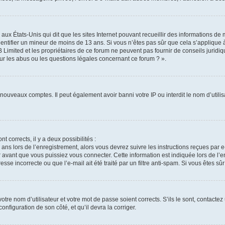
 aux États-Unis qui dit que les sites Internet pouvant recueillir des informations d
identifier un mineur de moins de 13 ans. Si vous n’êtes pas sûr que cela s’applique 
 Limited et les propriétaires de ce forum ne peuvent pas fournir de conseils juridiq
ur les abus ou les questions légales concernant ce forum ? ».
e nouveaux comptes. Il peut également avoir banni votre IP ou interdit le nom d’util
nt corrects, il y a deux possibilités :
 ans lors de l’enregistrement, alors vous devrez suivre les instructions reçues par
vant que vous puissiez vous connecter. Cette information est indiquée lors de l’en
sse incorrecte ou que l’e-mail ait été traité par un filtre anti-spam. Si vous êtes sû
tre nom d’utilisateur et votre mot de passe soient corrects. S’ils le sont, contactez
onfiguration de son côté, et qu’il devra la corriger.