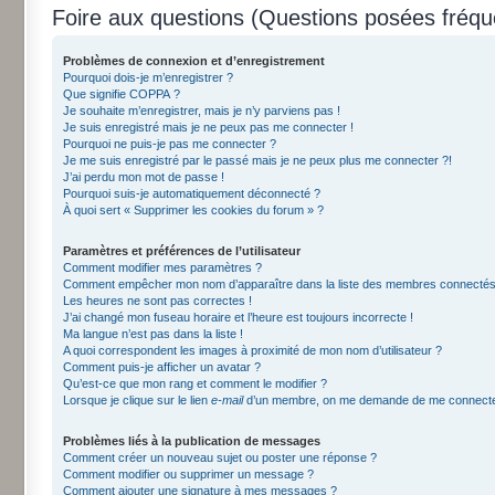
Foire aux questions (Questions posées fré
Problèmes de connexion et d’enregistrement
Pourquoi dois-je m’enregistrer ?
Que signifie COPPA ?
Je souhaite m’enregistrer, mais je n’y parviens pas !
Je suis enregistré mais je ne peux pas me connecter !
Pourquoi ne puis-je pas me connecter ?
Je me suis enregistré par le passé mais je ne peux plus me connecter ?!
J’ai perdu mon mot de passe !
Pourquoi suis-je automatiquement déconnecté ?
À quoi sert « Supprimer les cookies du forum » ?
Paramètres et préférences de l’utilisateur
Comment modifier mes paramètres ?
Comment empêcher mon nom d’apparaître dans la liste des membres connectés
Les heures ne sont pas correctes !
J’ai changé mon fuseau horaire et l’heure est toujours incorrecte !
Ma langue n’est pas dans la liste !
A quoi correspondent les images à proximité de mon nom d’utilisateur ?
Comment puis-je afficher un avatar ?
Qu’est-ce que mon rang et comment le modifier ?
Lorsque je clique sur le lien
e-mail
d’un membre, on me demande de me connecte
Problèmes liés à la publication de messages
Comment créer un nouveau sujet ou poster une réponse ?
Comment modifier ou supprimer un message ?
Comment ajouter une signature à mes messages ?