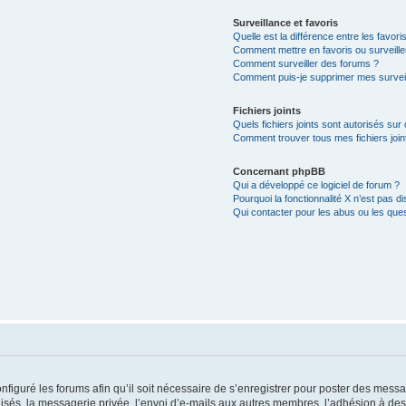
Surveillance et favoris
Quelle est la différence entre les favoris
Comment mettre en favoris ou surveille
Comment surveiller des forums ?
Comment puis-je supprimer mes surveil
Fichiers joints
Quels fichiers joints sont autorisés sur
Comment trouver tous mes fichiers join
Concernant phpBB
Qui a développé ce logiciel de forum ?
Pourquoi la fonctionnalité X n’est pas di
Qui contacter pour les abus ou les que
nfiguré les forums afin qu’il soit nécessaire de s’enregistrer pour poster des messa
és, la messagerie privée, l’envoi d’e-mails aux autres membres, l’adhésion à des 