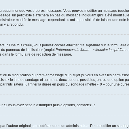
ou supprimer que vos propres messages. Vous pouvez modifier un message (quelquef
, un petit texte s’affichera en bas du message indiquant qu’il a été modifié, le no
trateur modifie le message, cependant ils ont la possibilité de laisser une note ind
un y a répondu.
sateur. Une fois créée, vous pouvez cocher
Attacher ma signature
sur le formulaire 
r du panneau de l’utilisateur (onglet
Préférences du forum --> Modifier les préfére
e
dans le formulaire de rédaction de message.
jet ou la modification du premier message d’un sujet (si vous en avez les permission
sissez le titre du sondage et au moins deux options possibles, entrez une option 
ar l’utilisateur », limiter la durée en jours du sondage (mettre « 0 » pour une durée i
. Si vous avez besoin d’indiquer plus d’options, contactez-le.
r l’auteur original, un modérateur ou un administrateur. Pour modifier un sondage