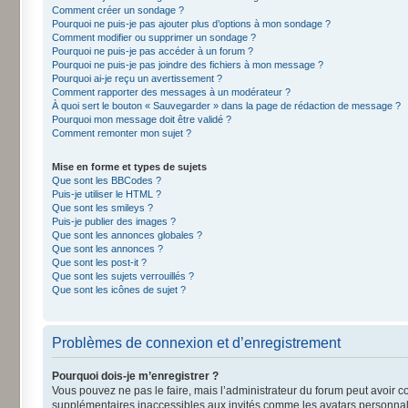
Comment créer un sondage ?
Pourquoi ne puis-je pas ajouter plus d’options à mon sondage ?
Comment modifier ou supprimer un sondage ?
Pourquoi ne puis-je pas accéder à un forum ?
Pourquoi ne puis-je pas joindre des fichiers à mon message ?
Pourquoi ai-je reçu un avertissement ?
Comment rapporter des messages à un modérateur ?
À quoi sert le bouton « Sauvegarder » dans la page de rédaction de message ?
Pourquoi mon message doit être validé ?
Comment remonter mon sujet ?
Mise en forme et types de sujets
Que sont les BBCodes ?
Puis-je utiliser le HTML ?
Que sont les smileys ?
Puis-je publier des images ?
Que sont les annonces globales ?
Que sont les annonces ?
Que sont les post-it ?
Que sont les sujets verrouillés ?
Que sont les icônes de sujet ?
Problèmes de connexion et d’enregistrement
Pourquoi dois-je m’enregistrer ?
Vous pouvez ne pas le faire, mais l’administrateur du forum peut avoir co
supplémentaires inaccessibles aux invités comme les avatars personnalis