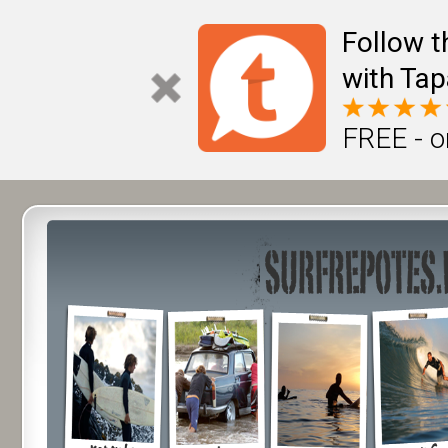
Follow t
with Tap
FREE - o