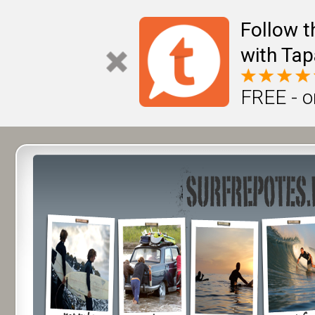
Follow t
with Tap
FREE - o