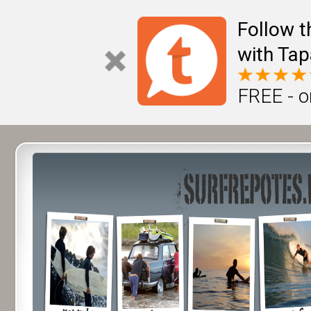
Follow t
with Tap
FREE - o