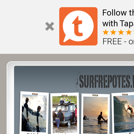
Follow t
with Tap
FREE - o