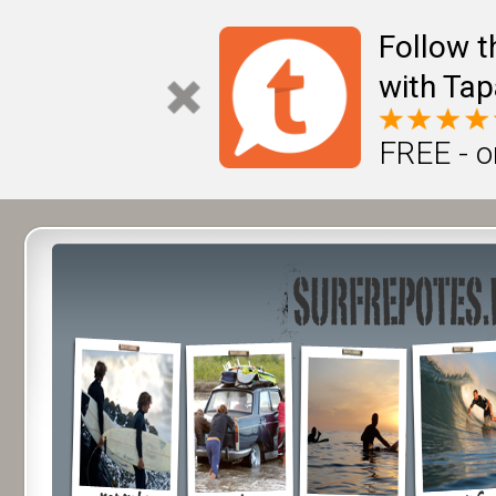
Follow t
with Tap
FREE - o