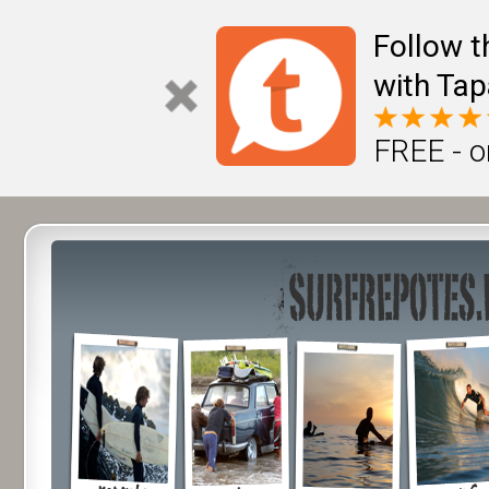
Follow t
with Tap
FREE - o