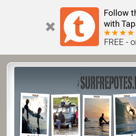
Follow t
with Tap
FREE - o