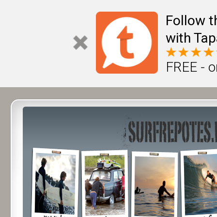
Follow t
with Tap
FREE - o