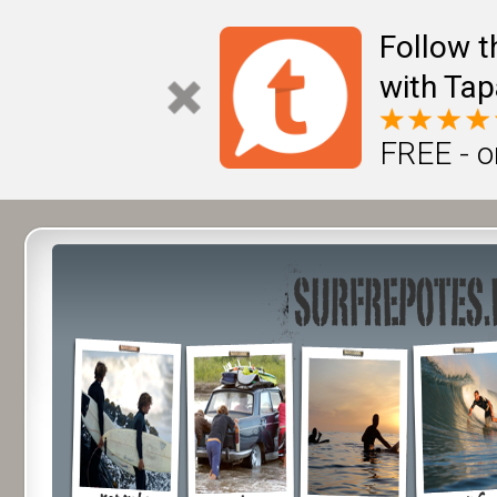
Follow t
with Tap
FREE - o