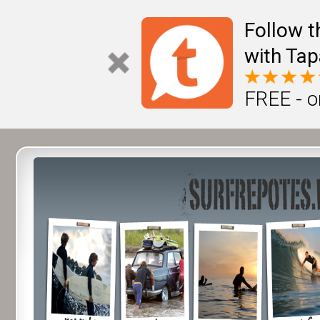
Follow t
with Tap
FREE - o