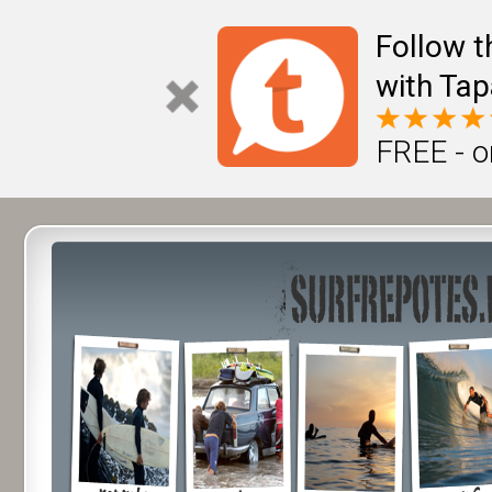
Follow t
with Tap
FREE - o