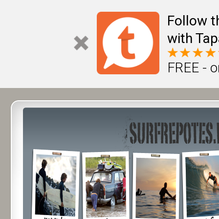
Follow t
with Tap
FREE - o