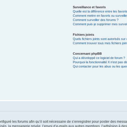
Surveillance et favoris
Quelle est la différence entre les favoris
Comment mettre en favoris ou surveille
Comment surveiller des forums ?
Comment puis-je supprimer mes surveil
Fichiers joints
Quels fichiers joints sont autorisés sur
Comment trouver tous mes fichiers join
Concernant phpBB
Qui a développé ce logiciel de forum ?
Pourquoi la fonctionnalité X n’est pas di
Qui contacter pour les abus ou les que
nfiguré les forums afin qu’il soit nécessaire de s’enregistrer pour poster des messa
és, la messagerie privée, l’envoi d’e-mails aux autres membres, l’adhésion à des 