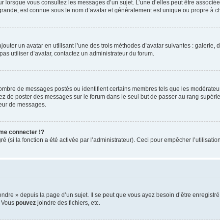
eur lorsque vous consultez les messages d’un sujet. L’une d’elles peut être associé
 grande, est connue sous le nom d’avatar et généralement est unique ou propre à
jouter un avatar en utilisant l’une des trois méthodes d’avatar suivantes : galerie, 
pas utiliser d’avatar, contactez un administrateur du forum.
 nombre de messages postés ou identifient certains membres tels que les modérateu
vitez de poster des messages sur le forum dans le seul but de passer au rang supérie
teur de messages.
me connecter !?
(si la fonction a été activée par l’administrateur). Ceci pour empêcher l’utilisation 
re » depuis la page d’un sujet. Il se peut que vous ayez besoin d’être enregistré 
, Vous
pouvez
joindre des fichiers, etc.