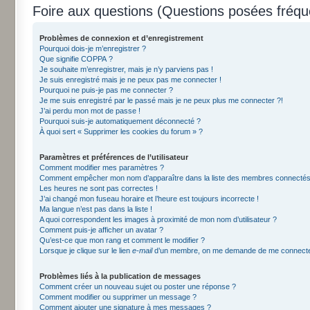
Foire aux questions (Questions posées fré
Problèmes de connexion et d’enregistrement
Pourquoi dois-je m’enregistrer ?
Que signifie COPPA ?
Je souhaite m’enregistrer, mais je n’y parviens pas !
Je suis enregistré mais je ne peux pas me connecter !
Pourquoi ne puis-je pas me connecter ?
Je me suis enregistré par le passé mais je ne peux plus me connecter ?!
J’ai perdu mon mot de passe !
Pourquoi suis-je automatiquement déconnecté ?
À quoi sert « Supprimer les cookies du forum » ?
Paramètres et préférences de l’utilisateur
Comment modifier mes paramètres ?
Comment empêcher mon nom d’apparaître dans la liste des membres connectés
Les heures ne sont pas correctes !
J’ai changé mon fuseau horaire et l’heure est toujours incorrecte !
Ma langue n’est pas dans la liste !
A quoi correspondent les images à proximité de mon nom d’utilisateur ?
Comment puis-je afficher un avatar ?
Qu’est-ce que mon rang et comment le modifier ?
Lorsque je clique sur le lien
e-mail
d’un membre, on me demande de me connecte
Problèmes liés à la publication de messages
Comment créer un nouveau sujet ou poster une réponse ?
Comment modifier ou supprimer un message ?
Comment ajouter une signature à mes messages ?