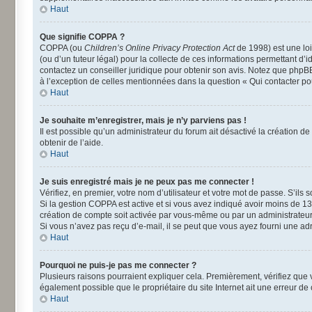
Haut
Que signifie COPPA ?
COPPA (ou
Children’s Online Privacy Protection Act
de 1998) est une loi
(ou d’un tuteur légal) pour la collecte de ces informations permettant d’
contactez un conseiller juridique pour obtenir son avis. Notez que phpBB
à l’exception de celles mentionnées dans la question « Qui contacter po
Haut
Je souhaite m’enregistrer, mais je n’y parviens pas !
Il est possible qu’un administrateur du forum ait désactivé la création d
obtenir de l’aide.
Haut
Je suis enregistré mais je ne peux pas me connecter !
Vérifiez, en premier, votre nom d’utilisateur et votre mot de passe. S’ils so
Si la gestion COPPA est active et si vous avez indiqué avoir moins de 13
création de compte soit activée par vous-même ou par un administrateur a
Si vous n’avez pas reçu d’e-mail, il se peut que vous ayez fourni une adre
Haut
Pourquoi ne puis-je pas me connecter ?
Plusieurs raisons pourraient expliquer cela. Premièrement, vérifiez que vo
également possible que le propriétaire du site Internet ait une erreur de c
Haut