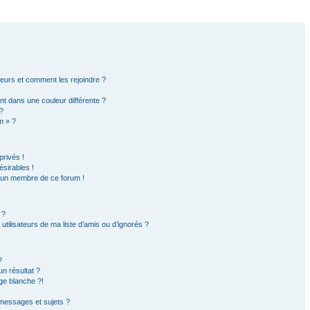
ateurs et comment les rejoindre ?
t dans une couleur différente ?
?
m » ?
rivés !
sirables !
d’un membre de ce forum !
 ?
tilisateurs de ma liste d’amis ou d’ignorés ?
?
n résultat ?
ge blanche ?!
messages et sujets ?