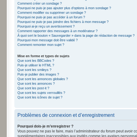
Comment créer un sondage ?
Pourquoi ne puis-je pas ajouter plus d’options à mon sondage ?
Comment modifier ou supprimer un sondage ?
Pourquoi ne puis-je pas accéder à un forum ?
Pourquoi ne puis-je pas joindre des fichiers à mon message ?
Pourquoi ai-je reçu un avertissement ?
Comment rapporter des messages à un modérateur ?
À quoi sert le bouton « Sauvegarder » dans la page de rédaction de message ?
Pourquoi mon message doit être validé ?
Comment remonter mon sujet ?
Mise en forme et types de sujets
Que sont les BBCodes ?
Puis-je utiliser le HTML ?
Que sont les smileys ?
Puis-je publier des images ?
Que sont les annonces globales ?
Que sont les annonces ?
Que sont les post-it ?
Que sont les sujets verrouillés ?
Que sont les icônes de sujet ?
Problèmes de connexion et d’enregistrement
Pourquoi dois-je m’enregistrer ?
Vous pouvez ne pas le faire, mais l’administrateur du forum peut avoir co
supplémentaires inaccessibles aux invités comme les avatars personnalis