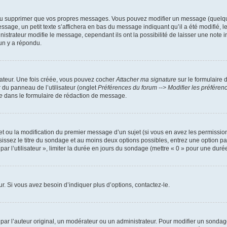
ou supprimer que vos propres messages. Vous pouvez modifier un message (quelquef
, un petit texte s’affichera en bas du message indiquant qu’il a été modifié, le no
trateur modifie le message, cependant ils ont la possibilité de laisser une note ind
un y a répondu.
sateur. Une fois créée, vous pouvez cocher
Attacher ma signature
sur le formulaire 
r du panneau de l’utilisateur (onglet
Préférences du forum --> Modifier les préfére
e
dans le formulaire de rédaction de message.
jet ou la modification du premier message d’un sujet (si vous en avez les permission
sissez le titre du sondage et au moins deux options possibles, entrez une option 
ar l’utilisateur », limiter la durée en jours du sondage (mettre « 0 » pour une durée i
. Si vous avez besoin d’indiquer plus d’options, contactez-le.
r l’auteur original, un modérateur ou un administrateur. Pour modifier un sondage