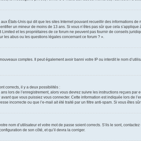
 aux États-Unis qui dit que les sites Internet pouvant recueillir des informations d
identifier un mineur de moins de 13 ans. Si vous n’êtes pas sûr que cela s’applique 
 Limited et les propriétaires de ce forum ne peuvent pas fournir de conseils juridiq
ur les abus ou les questions légales concernant ce forum ? ».
e nouveaux comptes. Il peut également avoir banni votre IP ou interdit le nom d’util
nt corrects, il y a deux possibilités :
 ans lors de l’enregistrement, alors vous devrez suivre les instructions reçues par
vant que vous puissiez vous connecter. Cette information est indiquée lors de l’en
sse incorrecte ou que l’e-mail ait été traité par un filtre anti-spam. Si vous êtes sû
tre nom d’utilisateur et votre mot de passe soient corrects. S’ils le sont, contactez
onfiguration de son côté, et qu’il devra la corriger.