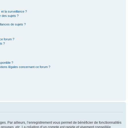
 et la surveillance ?
r des sujets ?
lances de sujets ?
 ce forum ?
ts ?
sponible ?
stions légales concernant ce forum ?
ges. Par ailleurs, l’enregistrement vous permet de bénéficier de fonctionnalités
groupes, etc. La création d’un compte est rapide et vivement conseillée.