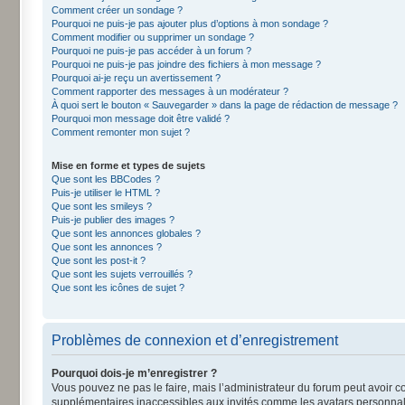
Comment créer un sondage ?
Pourquoi ne puis-je pas ajouter plus d’options à mon sondage ?
Comment modifier ou supprimer un sondage ?
Pourquoi ne puis-je pas accéder à un forum ?
Pourquoi ne puis-je pas joindre des fichiers à mon message ?
Pourquoi ai-je reçu un avertissement ?
Comment rapporter des messages à un modérateur ?
À quoi sert le bouton « Sauvegarder » dans la page de rédaction de message ?
Pourquoi mon message doit être validé ?
Comment remonter mon sujet ?
Mise en forme et types de sujets
Que sont les BBCodes ?
Puis-je utiliser le HTML ?
Que sont les smileys ?
Puis-je publier des images ?
Que sont les annonces globales ?
Que sont les annonces ?
Que sont les post-it ?
Que sont les sujets verrouillés ?
Que sont les icônes de sujet ?
Problèmes de connexion et d’enregistrement
Pourquoi dois-je m’enregistrer ?
Vous pouvez ne pas le faire, mais l’administrateur du forum peut avoir co
supplémentaires inaccessibles aux invités comme les avatars personnalis