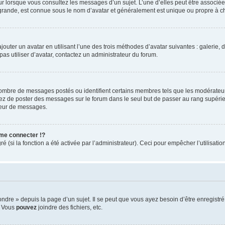
eur lorsque vous consultez les messages d’un sujet. L’une d’elles peut être associé
 grande, est connue sous le nom d’avatar et généralement est unique ou propre à
jouter un avatar en utilisant l’une des trois méthodes d’avatar suivantes : galerie, 
pas utiliser d’avatar, contactez un administrateur du forum.
 nombre de messages postés ou identifient certains membres tels que les modérateu
vitez de poster des messages sur le forum dans le seul but de passer au rang supérie
teur de messages.
me connecter !?
(si la fonction a été activée par l’administrateur). Ceci pour empêcher l’utilisation 
re » depuis la page d’un sujet. Il se peut que vous ayez besoin d’être enregistré 
, Vous
pouvez
joindre des fichiers, etc.