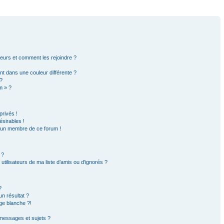
ateurs et comment les rejoindre ?
t dans une couleur différente ?
?
m » ?
rivés !
sirables !
d’un membre de ce forum !
 ?
tilisateurs de ma liste d’amis ou d’ignorés ?
?
n résultat ?
ge blanche ?!
messages et sujets ?