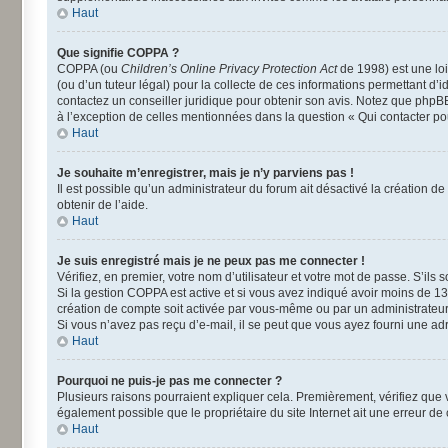
Haut
Que signifie COPPA ?
COPPA (ou
Children’s Online Privacy Protection Act
de 1998) est une loi
(ou d’un tuteur légal) pour la collecte de ces informations permettant d’
contactez un conseiller juridique pour obtenir son avis. Notez que phpBB
à l’exception de celles mentionnées dans la question « Qui contacter po
Haut
Je souhaite m’enregistrer, mais je n’y parviens pas !
Il est possible qu’un administrateur du forum ait désactivé la création d
obtenir de l’aide.
Haut
Je suis enregistré mais je ne peux pas me connecter !
Vérifiez, en premier, votre nom d’utilisateur et votre mot de passe. S’ils so
Si la gestion COPPA est active et si vous avez indiqué avoir moins de 13
création de compte soit activée par vous-même ou par un administrateur a
Si vous n’avez pas reçu d’e-mail, il se peut que vous ayez fourni une adre
Haut
Pourquoi ne puis-je pas me connecter ?
Plusieurs raisons pourraient expliquer cela. Premièrement, vérifiez que vo
également possible que le propriétaire du site Internet ait une erreur de c
Haut