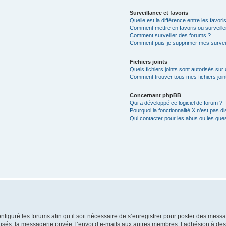
Surveillance et favoris
Quelle est la différence entre les favoris
Comment mettre en favoris ou surveille
Comment surveiller des forums ?
Comment puis-je supprimer mes surveil
Fichiers joints
Quels fichiers joints sont autorisés sur
Comment trouver tous mes fichiers join
Concernant phpBB
Qui a développé ce logiciel de forum ?
Pourquoi la fonctionnalité X n’est pas di
Qui contacter pour les abus ou les que
nfiguré les forums afin qu’il soit nécessaire de s’enregistrer pour poster des messa
és, la messagerie privée, l’envoi d’e-mails aux autres membres, l’adhésion à des 