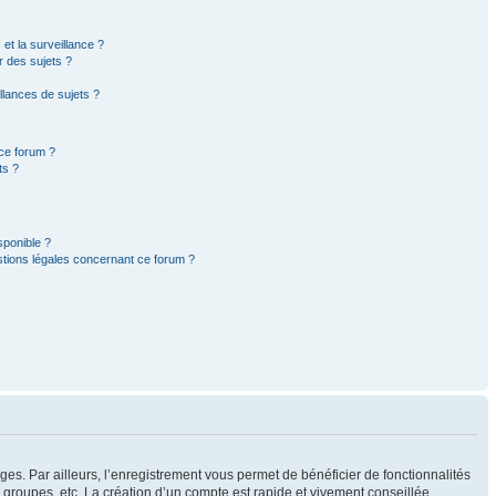
 et la surveillance ?
r des sujets ?
lances de sujets ?
 ce forum ?
ts ?
sponible ?
stions légales concernant ce forum ?
ges. Par ailleurs, l’enregistrement vous permet de bénéficier de fonctionnalités
groupes, etc. La création d’un compte est rapide et vivement conseillée.