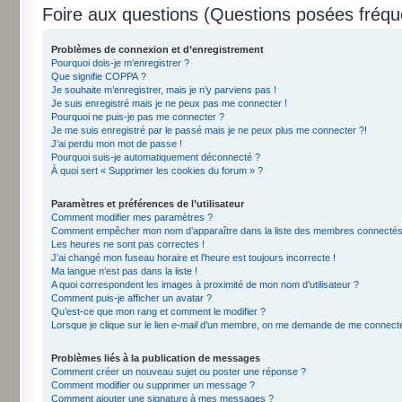
Foire aux questions (Questions posées fré
Problèmes de connexion et d’enregistrement
Pourquoi dois-je m’enregistrer ?
Que signifie COPPA ?
Je souhaite m’enregistrer, mais je n’y parviens pas !
Je suis enregistré mais je ne peux pas me connecter !
Pourquoi ne puis-je pas me connecter ?
Je me suis enregistré par le passé mais je ne peux plus me connecter ?!
J’ai perdu mon mot de passe !
Pourquoi suis-je automatiquement déconnecté ?
À quoi sert « Supprimer les cookies du forum » ?
Paramètres et préférences de l’utilisateur
Comment modifier mes paramètres ?
Comment empêcher mon nom d’apparaître dans la liste des membres connectés
Les heures ne sont pas correctes !
J’ai changé mon fuseau horaire et l’heure est toujours incorrecte !
Ma langue n’est pas dans la liste !
A quoi correspondent les images à proximité de mon nom d’utilisateur ?
Comment puis-je afficher un avatar ?
Qu’est-ce que mon rang et comment le modifier ?
Lorsque je clique sur le lien
e-mail
d’un membre, on me demande de me connecte
Problèmes liés à la publication de messages
Comment créer un nouveau sujet ou poster une réponse ?
Comment modifier ou supprimer un message ?
Comment ajouter une signature à mes messages ?