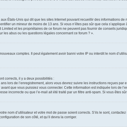
 aux États-Unis qui dit que les sites Internet pouvant recueillir des informations d
identifier un mineur de moins de 13 ans. Si vous n’êtes pas sûr que cela s’applique 
 Limited et les propriétaires de ce forum ne peuvent pas fournir de conseils juridiq
ur les abus ou les questions légales concernant ce forum ? ».
e nouveaux comptes. Il peut également avoir banni votre IP ou interdit le nom d’util
nt corrects, il y a deux possibilités :
 ans lors de l’enregistrement, alors vous devrez suivre les instructions reçues par
vant que vous puissiez vous connecter. Cette information est indiquée lors de l’en
sse incorrecte ou que l’e-mail ait été traité par un filtre anti-spam. Si vous êtes sû
tre nom d’utilisateur et votre mot de passe soient corrects. S’ils le sont, contactez
onfiguration de son côté, et qu’il devra la corriger.