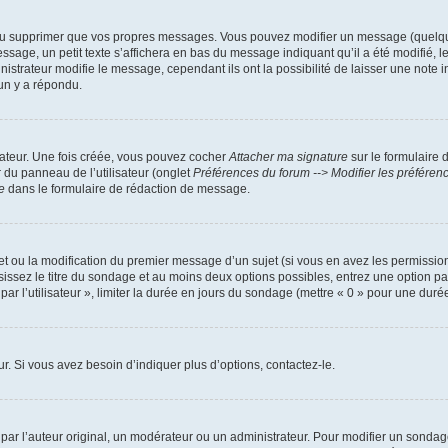
ou supprimer que vos propres messages. Vous pouvez modifier un message (quelquef
, un petit texte s’affichera en bas du message indiquant qu’il a été modifié, le no
trateur modifie le message, cependant ils ont la possibilité de laisser une note ind
un y a répondu.
sateur. Une fois créée, vous pouvez cocher
Attacher ma signature
sur le formulaire 
r du panneau de l’utilisateur (onglet
Préférences du forum --> Modifier les préfére
e
dans le formulaire de rédaction de message.
jet ou la modification du premier message d’un sujet (si vous en avez les permission
sissez le titre du sondage et au moins deux options possibles, entrez une option 
ar l’utilisateur », limiter la durée en jours du sondage (mettre « 0 » pour une durée i
. Si vous avez besoin d’indiquer plus d’options, contactez-le.
r l’auteur original, un modérateur ou un administrateur. Pour modifier un sondage