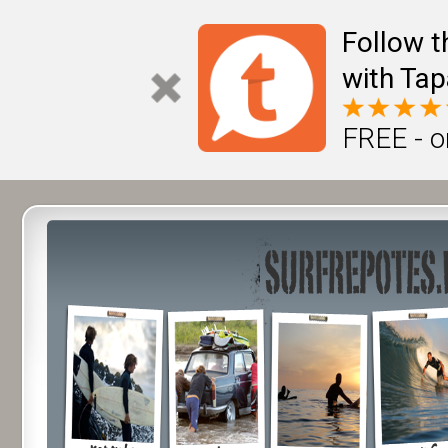
Follow t
with Tap
FREE - o