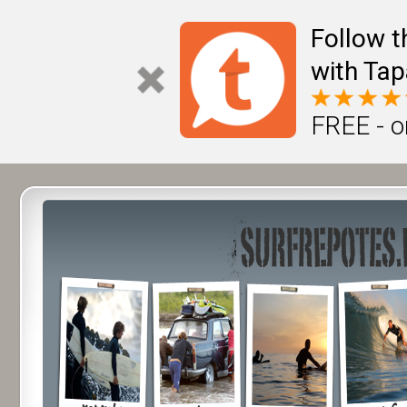
Follow t
with Tap
FREE - o