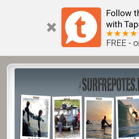
Follow t
with Tap
FREE - o